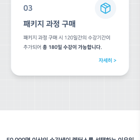
있었습니다. 최근에 D5라는 렌더 툴도 인기가 많아졌지만 실시간
를 사용하고 있었기에 렌더툴의 끝판왕 같은 브이레이를 사용하고 
브이레이는 다들 느끼시겠지만 정말 설정할 것들이 많고 시간도 
계속 망설여오고 있었습니다. 하지만 렉터스에서 많은 것을 배웠던 저
터스에서 배워보자고 생각했습니다. 분명 브이레이 강의도 체계적으
세세하게 알려줄 것이라 믿었고 해당 강의는 역시나 모든 면에서 
다. 보통의 강의들은 라이노와 엮어서 브이레이 강의가 구성이 되어
저는 라이노를 이미 능숙하게 쓸 수 있다는 점에서 브이레이만 심도
필요했었습니다. 이 강의가 정말 제격이었고 라이노에서 설정하는 
축키가 아닌 풀네임으로 알려주면서 강의해주기에 라이노에 대해서
분들도 편하게 강의를 수강할 수 있다고 판단하였습니다. 브이레이에
서 알기쉽게 알려주는 점도 굉장히 매력적이었습니다. 브이레이는 
질문을 해야하는 경우도 많았는데 항상 빠르게 답변을 남겨주셔서 
면서 처음으로 소통을 하면서 배운다는 느낌을 받았습니다. 그렇게 
할 때 렌더링을 브이레이로 하였고, 지도교수님께서 렌더 하신 것을
로 잘했다면서 칭찬도 해주셨습니다. 다양한 렌더들을 봤을 교수님마
도로 능숙하게 사용할 수 있게 된 것 같습니다. 다들 브이레이 강의
면 이 강의를 적극 추천드립니다! 감사합니다~
손*모