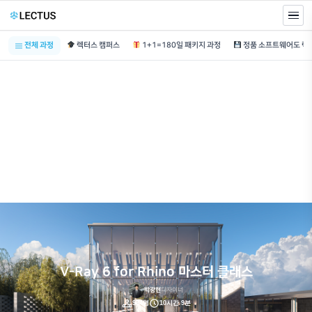
전체 과정
렉터스 캠퍼스
1+1=180일 패키지 과정