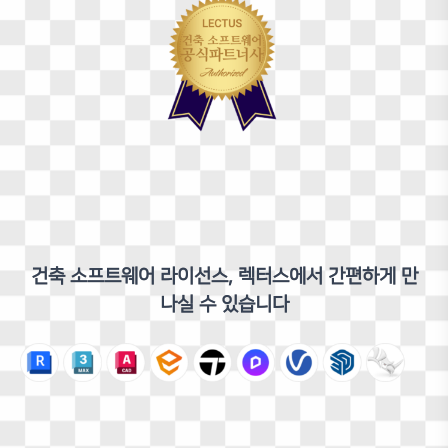
렌더링 품질을 구현하고 있습니다.
이력
전 Bjarke Ingels Group 재직
국내 다수 건축사무소 근무 및 협업
Harvard University GSD MAUD
Hongik University B.Arch
참여 프로젝트
Jinji Lake Pavilion
강북구청 신청사 국제 설계공모
노들 글로벌 예술섬 설계공모
대전아트파크 국제지명공모
반포지구 한강연결공원 국제설계공모
The Peak 도산
부산북구신청사
건축 소프트웨어 라이선스, 렉터스에서 간편하게 만
더보기
나실 수 있습니다
강사 포트폴리오