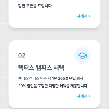
주요 기능 및 세팅
03차시
완소 활용하기
04차시
막강 내보내기
05차시
보다 본질적인 질문하기
06차시
강사 소개