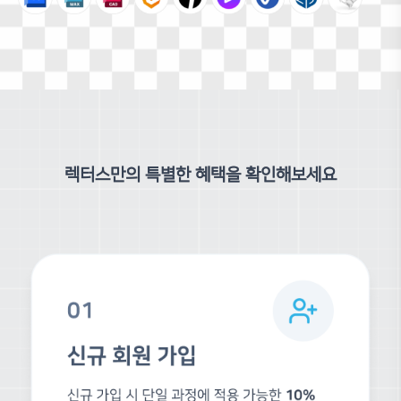
커리큘럼
총 6개 차시 · 52개 
소개 및 인터페이스
01차시
학습 목표
프로그램의 설치부터 실행까지 전반적인 개요를 파악하고, 화면을 제어하는
렉터스만의 특별한 혜택을 확인해보세요
혀 리얼타임 렌더링을 위한 기초적인 작업 환경을 명확하게 이해합니다.
RRBA01-01 소개
RRBA01-02 프로그램설치
RRBA01-03 프로그램 실행
RRBA01-04 조작법
기본 도구 및 작업 환경
02차시