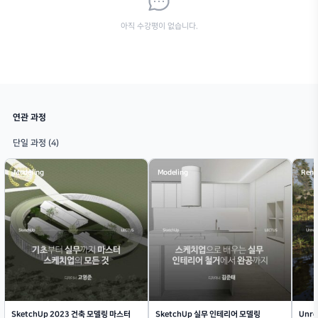
Enscape
Rev
Enscape는 건축·인테리어 실무에서 설계
Revit은 건축·엔지
와 시각화를 동시에 진행할 수 있게 해주
프로세스를 주도하는
는 Real-time 렌더링 및 Virtual Reality
직관적인 3D 형상 구
플러그인입니다.
면화, 그리고 방대한 
리까지 아우르는 강력
니다.
다운로드
다운
예제 이미지