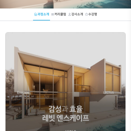
Enscape for Revit 리얼타임
방일호
건축가
702명
9시간 47분
과정소개
커리큘럼
강사소개
수강평