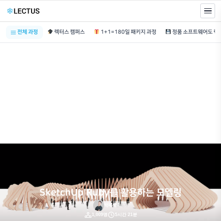
전체 과정
렉터스 캠퍼스
1+1=180일 패키지 과정