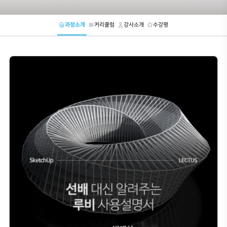
SketchUp Ruby를 활용하는 
박재식
건축가
1,009명
5시간 21분
과정소개
커리큘럼
강사소개
수강평