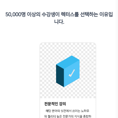
터팩이라 생각하면 좋음 - 스케치업을 아무래도 주류로 사용하는 
태를 다루기에 루비 없이는 어려운데 그 가능성을 열어줌 단점 : - 
서 제일 많이 사용하는 루비들인 콘타 제작과 관련된 루비들 소개
50,000명 이상의 수강생이 렉터스를 선택하는 이유입
을것 같음. - 입체적 형태들을 만드는 방법을 배웠으나, 실제로 실
니다.
이걸 디자인하고 쓰는데 활용하기엔 쉽지 않아보임. 마지막 예제들도 o
로벌 대형사무소에서 만든 파빌리온으로 예제를 연습했는데, 조금 더
면 좋지 않았을까.
정*진
안녕하세요 오랜기간 스케치업을 사용해온 건축학과 학생입니다. 
좋지만 곡면이나 곡선 모델링은 자신이 없고 어려웠는데, 그런 제약
들이 있다는 것에 놀랐습니다. 각 강의마다 주요 내용이 나뉘어져 
수업자료도 있어 나중에 다시 봐도 이해가 쉬웠습니다. 중간중간 스
할 때 나올 수 있는 오류에 대해서도 자세히 설명해 주셔서 좋았습니다
고 루비를 사용해 모델링하니 훨씬 효율적으로 모델링을 할 수 있었습
을 지금에서야 알게 되어 참 아쉬웠어요ㅜㅜ 이해도 쉬워서 수업 또
었습니다!! 스케치업을 주 툴로 사용하기는 분들께 강추드립니다!!^
권*경