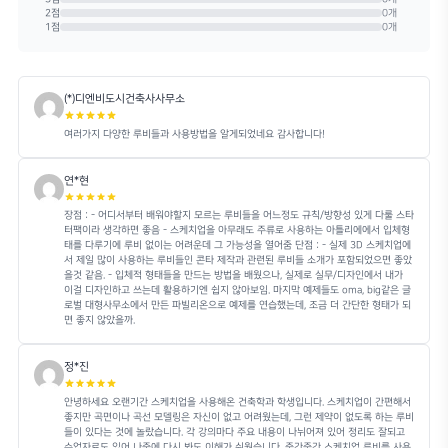
스케치업 환경에 맞는 루비 설치 및 기본 활용
곡선과 곡면을 
법을 배웁니다.
델링 