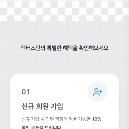
SketchUp
Ruby
건축 CG 전문 회사인 디자인씰(Design Seal)의 대표를 역임하고 현직 
로서 활동하며, 설계 현장에 최적화된 스케치업 워크플로우를 정립해 왔습니
청년문화복합시설, 도서관 리모델링 등 다수의 건축 설계공모 프로젝트를
렉터스만의 특별한 혜택을 확인해보세요
을 활용한 고도의 모델링 구현 능력과 실무적 감각을 증명해 왔습니다.
이력
건축 CG 전문 디자인씰 대표
참여 프로젝트
운정2동 행정복지센터 설계공모
공릉동 청년문화복합시설 설계공모
공항동 문화체육센터 생활SOC복합화사업 설계공모
금천구립 가산도서관 리모델링 설계공모