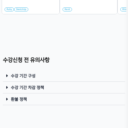
Chapter 03 선 Line
03차시
Chapter 04 면 Face
04차시
Chapter 05 형태 Mass
05차시
Chapter 06 배치 Place
06차시
수강신청 전 유의사항
Chapter 07 밤샘방지 루비들
07차시
수강 기간 구성
Chapter 08 종합 예제
08차시
수강 기간 차감 정책
환불 정책
Chapter 09 OUTRO
09차시