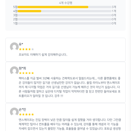
직관적인 엔스케이프 인터페이스와 필수 렌더
조명과 HDRI 설
링 기능을 배웁니다.
시도
커리큘럼
총 8개 차시 · 51개 