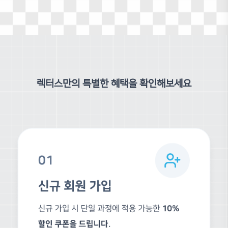
이력
현 원광대학교 조형론 겸임 교수
현 국민대학교 건축대학 디지털테크놀로지 초빙 강사
현 건설기술교육원 라이노 전문 강사
현 한국가상융합디지털산업협회 라이노 전문강사
전 홍익대학교 서울캠퍼스 : 건축학과 건축설계 외래교수
전 Graft Architects : Berlin, Germany
└ Design Architect + Enscape Specialist
렉터스만의 특별한 혜택을 확인해보세요
전 Koichi Takada Architects : Sydney, Australia
└ Architectural Design Leader
전 Mad Architects : Beijing, China
└ Architectural Designer
전 UNStudio : Amsterdam, the Netherlands
└ Architectural Design Intern
전 LESS Architects : Seoul, Korea
└ Architectural Design Intern
참여 프로젝트
계명대학교 워크샵 30H
한국기업환경연구원 특강
더보기
계명대학교 < 해외 취업 및 건축 포트폴리오 제작> 특강
한국메타버스산업협회 특강
한국전력기술 본사 특강