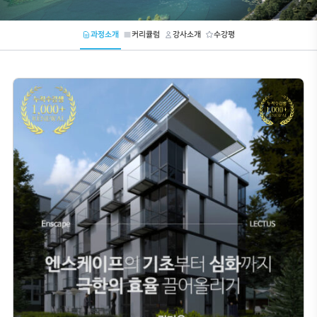
Enscape for Rhino 리얼타임
길기윤
디자이너
823명
16시간 6분
과정소개
커리큘럼
강사소개
수강평