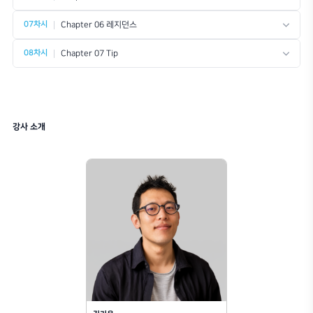
와 시각화를 동시에 진행할 수 있게 해주
서 복잡한 비정형 형
는 Real-time 렌더링 및 Virtual Reality
수 있는 강력한 3D
플러그인입니다.
자유로운 곡면 생성부
시공 데이터 추출까
본 과정은 Enscape 3.5로 진행됩니다.
디자인 도구입니다.
본 과정은 Rhino 7
다운로드
다운
예제 이미지