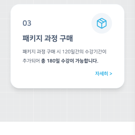
수강평
4.8
4개 수강평
5점
4점
3점
2점
1점
유*
초보자도 이해하기 쉽게 강의해주십니다..