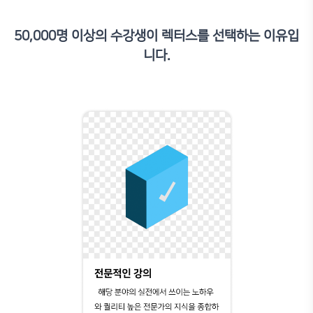
원*희
50,000명 이상의 수강생이 렉터스를 선택하는 이유입
렉터스를 지금 벌써 3년쨰 사용하는 건축학도로서 말씀드리는데....
니다.
은 강의들이 많지만 길기윤 선생님만한 강의가 없습니다.. 올킬 라
까지 제 디지털 작업은 거의 길기윤 선생님이 가능케 해주신 것이 아
른 사람들처럼 잘하고 싶은데 디지털 작업이 막막하다면 절 믿고 
트폴리오가 달라질 것 입니다. 강추 !!!
손*민
엔스케이프는 진입 장벽이 낮은 만큼 많이들 쉽게 접했을 거라 생각
체계적인 팁이나 컨트롤을 배우기는 어려울 수 있는데, 강의를 통해
자세히 잡으면서 있는지 몰랐던 기능들, 효율들을 끌어낼 수 있었습
ai역시 다들 쉽게 써볼 수 있는 기능이지만, 이렇게 강의를 들으면 
감 수정 뿐만 아니라 뒷 배경의 건물들까지 리터칭이 쉽게 된다는 것
갈 수 있어, 모델링이나 렌더링 시 과한 디테일 필요가 없을 때 사
박*현