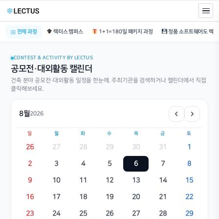
전체 과정
렉터스 캠퍼스
1+1=180일 패키지 과정
CONTEST & ACTIVITY BY LECTUS
공모전·대외활동 캘린더
건축 분야 공모전·대외활동 일정을 한눈에. 주최기관을 검색하거나 캘린더에서 직접
클릭해보세요.
8월
2026
일
월
화
수
목
금
토
26
27
28
29
30
31
1
2
3
4
5
6
7
8
9
10
11
12
13
14
15
16
17
18
19
20
21
22
23
24
25
26
27
28
29