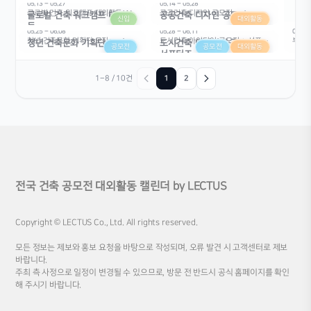
05.13 – 05.27
05.14 – 05.28
글로벌 건축 워크캠프 대외활동
공공건축 디자인 공모전
글로벌 건축 워크캠프 대외활
공공건축 디자인 공모전
신입
대외활동
동
05.25 – 06.08
05.28 – 06.11
06.03 
청년 건축문화 기획단 모집
도시건축 아이디어 공모전 + 서포터즈
부산 
청년 건축문화 기획단 모집
도시건축 아이디어 공모전 +
공모전
공모전
대외활동
서포터즈
1
2
1–8 / 10건
전국 건축 공모전 대외활동 캘린더 by LECTUS
Copyright © LECTUS Co., Ltd. All rights reserved.
모든 정보는 제보와 홍보 요청을 바탕으로 작성되며, 오류 발견 시 고객센터로 제보
바랍니다.
주최 측 사정으로 일정이 변경될 수 있으므로, 방문 전 반드시 공식 홈페이지를 확인
해 주시기 바랍니다.