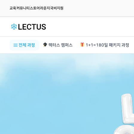
|
|
|
|
교육
커뮤니티
스토어
라운지
국비지원
전체 과정
렉터스 캠퍼스
1+1=180일 패키지 과정