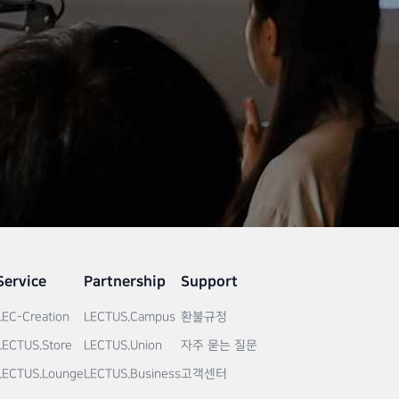
Service
Partnership
Support
LEC-Creation
LECTUS.Campus
환불규정
LECTUS.Store
LECTUS.Union
자주 묻는 질문
LECTUS.Lounge
LECTUS.Business
고객센터