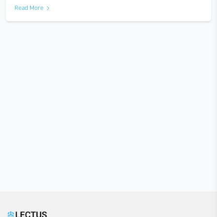
건축학과에서 탈출하기 (취업편)
2023-08-25
건축학과에서 탈출하기 (취업편) 칼바람이 몰아치는 12월 어느 
건축학과에 찾아왔습니다. 그런데… 어디선가 이상한 소리가 들
요. 훌쩍, 훌쩍….. 아니, 이게 무슨 소리죠? 아, 저길 보세요! 
Read More