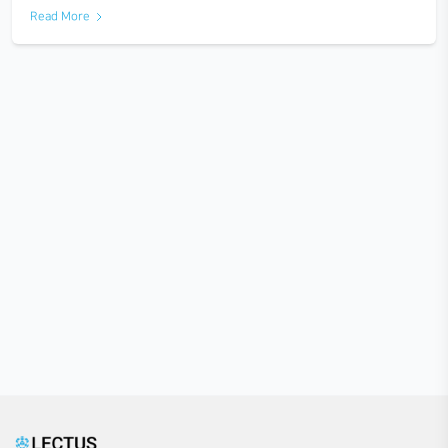
루이스 칸의 건축 철학, chat GPT에 묻다
2023-04-17
루이스 칸의 건축 철학, chat GPT에 묻다 요즘 굉장히 핫한 주제,
대해서 알고 계신가요? 대화형 챗봇의 형태로 구성된 이것은 
거의 모든 질문에 유의미한 답변을 내어놓습니다. 더…
Read More