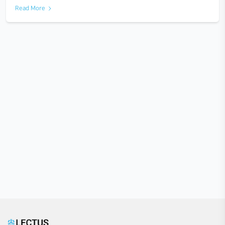
부산 경남 학생건축디자인연합 가온 17기 신입생 
2022-09-07
건축이 뭐지? 디자인으로 무엇을 할 수 있지? 라는 궁금증을 가
건축적 디자인적 ‘사고’를 치고 싶은 친구들 모여라!
가온과 
▽ 지금 바로 신청하기 ▽ www.gaonarchi.net…
Read More