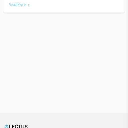
2022 KLEIN 건축학교 6회차 현장 스케치
2022-09-04
8월 13일, <2022 KLEIN 건축학교> 지난 5회차에 이어 창작
을 마무리하는 작업을 진행하였다. 바닥, 내 외벽을 자른 판과 
층부터 차근차근 위로 조립하는 과정을 진행하였다. 저번 회차
Read More