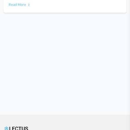
빛과 건축
2022-08-03
빛은 우리 생활에서 항상 접하는 요소이며 필연적입니다. 그러
빛을 품을 수 있는 매력적인 학문이라고 생각합니다. 많은 건축
한 설계 요소로 인지 하였고 현대 건축 거장인 루이스 칸은…
Read More