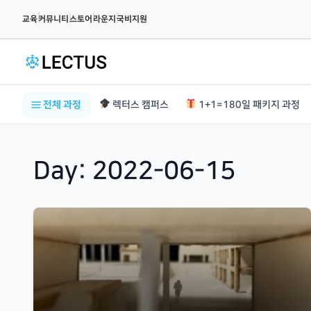
|
|
|
|
교육
커뮤니티
스토어
라운지
국비지원
전체 과정
렉터스 캠퍼스
1+1=180일 패키지 과정
Day:
2022-06-15