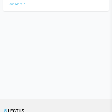
LUCEVISTA: 빛의 풍경
2022-05-13
INTRO 우리는 거실 창을 통해 쏟아져 내리는 햇빛, 길을 비춰
등 일상에서 다양한 ‘빛’을 경험하며 빛과 관련된 많은 기억과 
다. 팬데믹이 계속되는 상황과 이웃 나라의 전쟁…
Read More