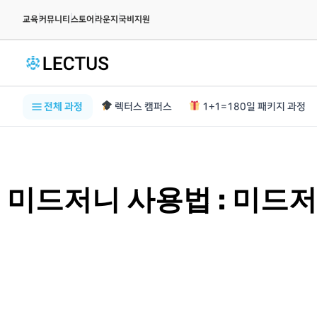
|
|
|
|
교육
커뮤니티
스토어
라운지
국비지원
전체 과정
렉터스 캠퍼스
1+1=180일 패키지 과정
미드저니 사용법 : 미드