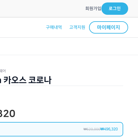
회원가입
로그인
마이페이지
구매내역
고객지원
웨어
na 카오스 코로나
320
₩496,320
₩620,000