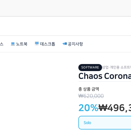
선스
노트북
데스크톱
공지사항
상업·개인용 소프트
SOFTWARE
Chaos Coro
총 상품 금액
₩620,000
20%
₩496,
Solo