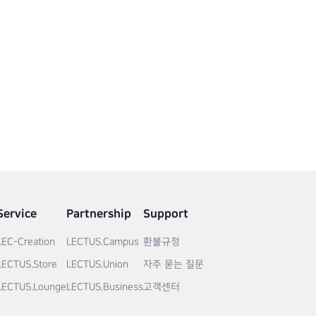
Service
Partnership
Support
LEC-Creation
LECTUS.Campus
환불규정
LECTUS.Store
LECTUS.Union
자주 묻는 질문
LECTUS.Lounge
LECTUS.Business
고객센터