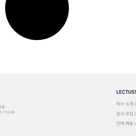
LECTUS
회사 소개
 2층
포–1329호
강사 모집
인재 채용