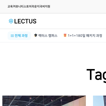
|
|
|
|
교육
커뮤니티
스토어
라운지
국비지원
전체 과정
렉터스 캠퍼스
1+1=180일 패키지 과정
Ta