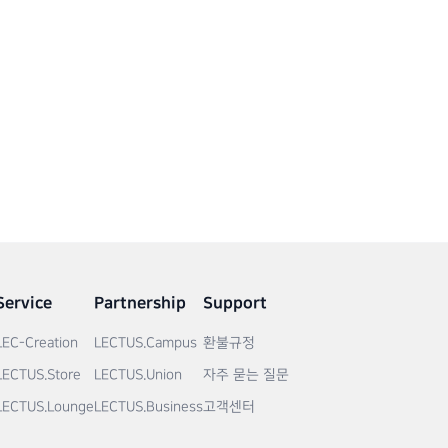
Service
Partnership
Support
LEC-Creation
LECTUS.Campus
환불규정
LECTUS.Store
LECTUS.Union
자주 묻는 질문
LECTUS.Lounge
LECTUS.Business
고객센터