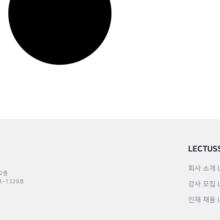
LECTUS
회사 소개
 2층
포–1329호
강사 모집
인재 채용