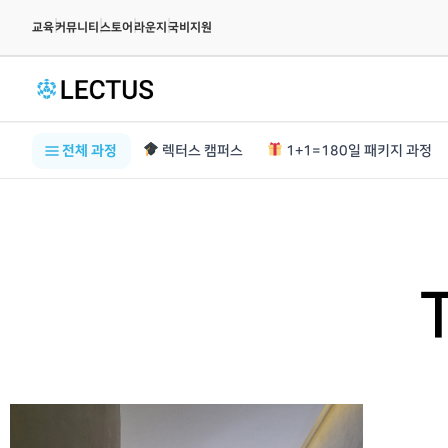
|
|
|
|
교육
커뮤니티
스토어
라운지
국비지원
전체 과정
렉터스 캠퍼스
1+1=180일 패키지 과정