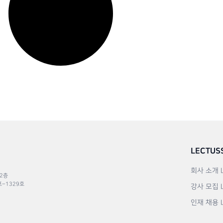
LECTUS
회사 소개
 2층
포–1329호
강사 모집
인재 채용