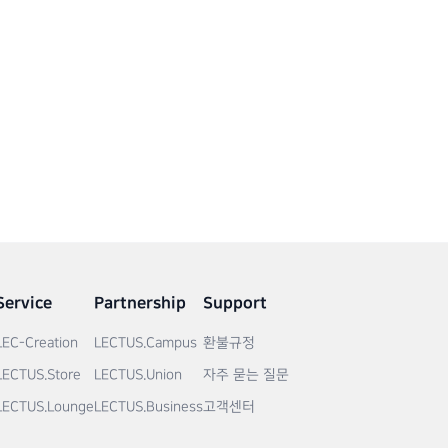
Service
Partnership
Support
LEC-Creation
LECTUS.Campus
환불규정
LECTUS.Store
LECTUS.Union
자주 묻는 질문
LECTUS.Lounge
LECTUS.Business
고객센터