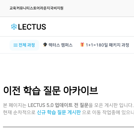
|
|
|
|
교육
커뮤니티
스토어
라운지
국비지원
전체 과정
렉터스 캠퍼스
1+1=180일 패키지 과정
이전 학습 질문 아카이브
본 페이지는
LECTUS 5.0 업데이트 전 질문
을 모은 게시판 입니다.
현재 순차적으로
신규 학습 질문 게시판
으로 이동 작업중에 있으