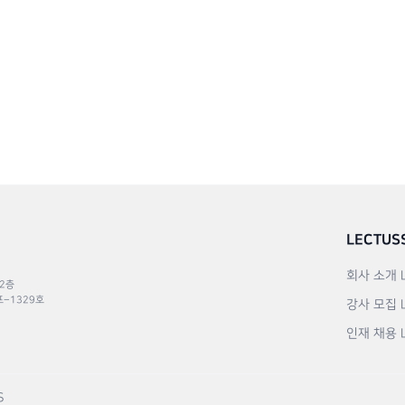
LECTUS
회사 소개
 2층
포–1329호
강사 모집
인재 채용
S