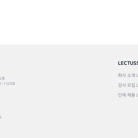
LECTUS
회사 소개
 2층
포–1329호
강사 모집
인재 채용
S