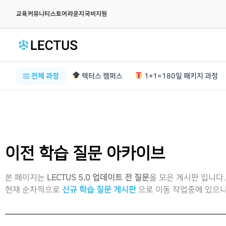
|
|
|
|
교육
커뮤니티
스토어
라운지
국비지원
전체 과정
렉터스 캠퍼스
1+1=180일 패키지 과정
이전 학습 질문 아카이브
본 페이지는
LECTUS 5.0 업데이트 전 질문
을 모은 게시판 입니다.
현재 순차적으로
신규 학습 질문 게시판
으로 이동 작업중에 있으