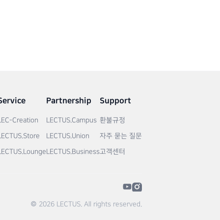
Service
Partnership
Support
LEC-Creation
LECTUS.Campus
환불규정
LECTUS.Store
LECTUS.Union
자주 묻는 질문
LECTUS.Lounge
LECTUS.Business
고객센터
© 2026 LECTUS. All rights reserved.