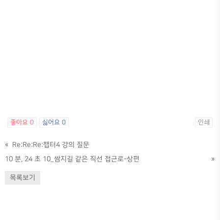
좋아요
0
싫어요
0
인쇄
«
Re:Re:Re:챕터4 강의 질문
10 분, 24 초 10_쌈지길 같은 직선 접근로-상편
»
목록보기