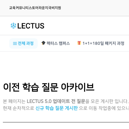
|
|
|
|
교육
커뮤니티
스토어
라운지
국비지원
전체 과정
렉터스 캠퍼스
1+1=180일 패키지 과정
이전 학습 질문 아카이브
본 페이지는
LECTUS 5.0 업데이트 전 질문
을 모은 게시판 입니다.
현재 순차적으로
신규 학습 질문 게시판
으로 이동 작업중에 있으