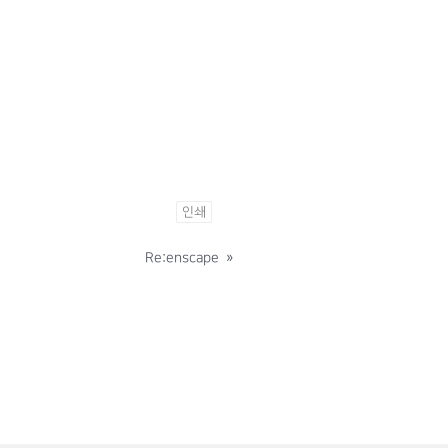
인쇄
Re:enscape
»