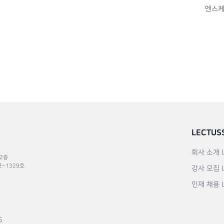
엔스케
LECTUS
회사 소개
 2층
포–1329호
강사 모집
인재 채용
S