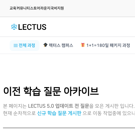
|
|
|
|
교육
커뮤니티
스토어
라운지
국비지원
전체 과정
렉터스 캠퍼스
1+1=180일 패키지 과정
이전 학습 질문 아카이브
본 페이지는
LECTUS 5.0 업데이트 전 질문
을 모은 게시판 입니다.
현재 순차적으로
신규 학습 질문 게시판
으로 이동 작업중에 있으