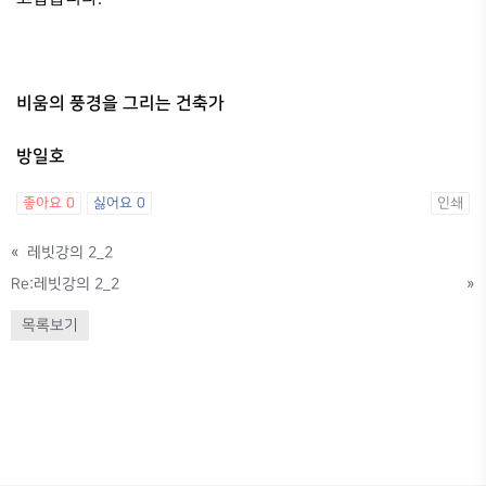
비움의 풍경을 그리는 건축가
방일호
좋아요
0
싫어요
0
인쇄
«
레빗강의 2_2
Re:레빗강의 2_2
»
목록보기