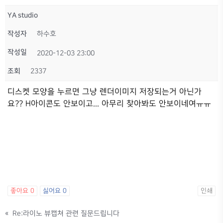
YA studio
작성자
하수호
작성일
2020-12-03 23:00
조회
2337
디스켓 모양을 누르면 그냥 렌더이미지 저장되는거 아닌가
요?? H아이콘도 안보이고... 아무리 찾아봐도 안보이네여ㅠㅠ
좋아요
0
싫어요
0
인쇄
«
Re:라이노 뷰캡쳐 관련 질문드립니다