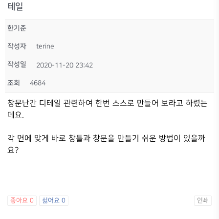
테일
한기준
작성자
terine
작성일
2020-11-20 23:42
조회
4684
창문난간 디테일 관련하여 한번 스스로 만들어 보라고 하렸는
데요.
각 면에 맞게 바로 창틀과 창문을 만들기 쉬운 방법이 있을까
요?
좋아요
0
싫어요
0
인쇄