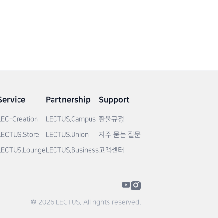
Service
Partnership
Support
LEC-Creation
LECTUS.Campus
환불규정
LECTUS.Store
LECTUS.Union
자주 묻는 질문
LECTUS.Lounge
LECTUS.Business
고객센터
© 2026 LECTUS. All rights reserved.