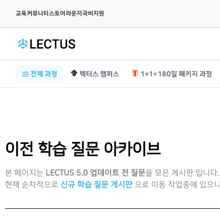
|
|
|
|
교육
커뮤니티
스토어
라운지
국비지원
전체 과정
렉터스 캠퍼스
1+1=180일 패키지 과정
이전 학습 질문 아카이브
본 페이지는
LECTUS 5.0 업데이트 전 질문
을 모은 게시판 입니다.
현재 순차적으로
신규 학습 질문 게시판
으로 이동 작업중에 있으