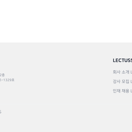
LECTUS
회사 소개
 2층
포–1329호
강사 모집
인재 채용
S