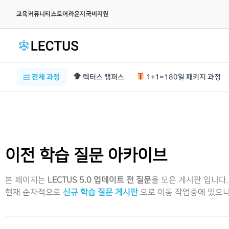
|
|
|
|
교육
커뮤니티
스토어
라운지
국비지원
전체 과정
렉터스 캠퍼스
1+1=180일 패키지 과정
이전 학습 질문 아카이브
본 페이지는
LECTUS 5.0 업데이트 전 질문
을 모은 게시판 입니다.
현재 순차적으로
신규 학습 질문 게시판
으로 이동 작업중에 있으