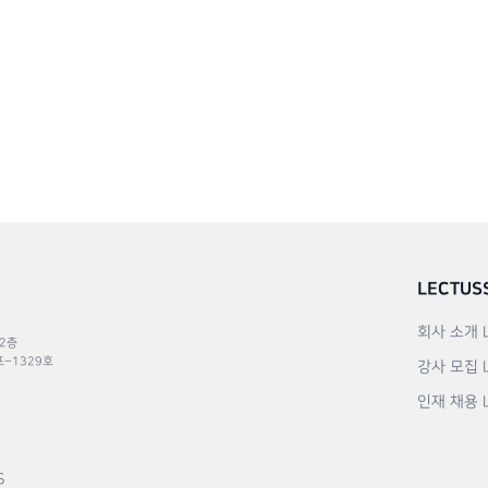
LECTUS
회사 소개
 2층
포–1329호
강사 모집
인재 채용
S