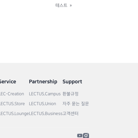
테스트
»
Service
Partnership
Support
LEC-Creation
LECTUS.Campus
환불규정
LECTUS.Store
LECTUS.Union
자주 묻는 질문
LECTUS.Lounge
LECTUS.Business
고객센터