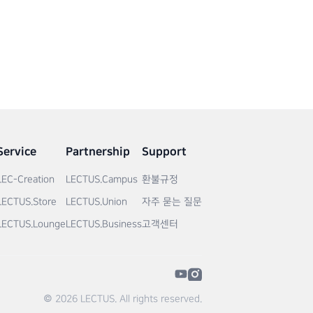
Service
Partnership
Support
LEC-Creation
LECTUS.Campus
환불규정
LECTUS.Store
LECTUS.Union
자주 묻는 질문
LECTUS.Lounge
LECTUS.Business
고객센터
© 2026 LECTUS. All rights reserved.