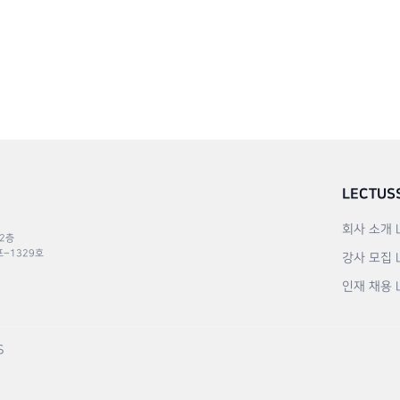
LECTUS
회사 소개
 2층
포–1329호
강사 모집
인재 채용
S