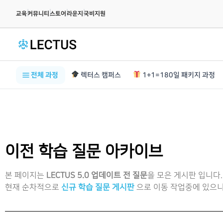
|
|
|
|
교육
커뮤니티
스토어
라운지
국비지원
전체 과정
렉터스 캠퍼스
1+1=180일 패키지 과정
이전 학습 질문 아카이브
본 페이지는
LECTUS 5.0 업데이트 전 질문
을 모은 게시판 입니다.
현재 순차적으로
신규 학습 질문 게시판
으로 이동 작업중에 있으