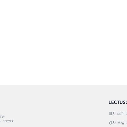
LECTUS
회사 소개
 2층
포–1329호
강사 모집