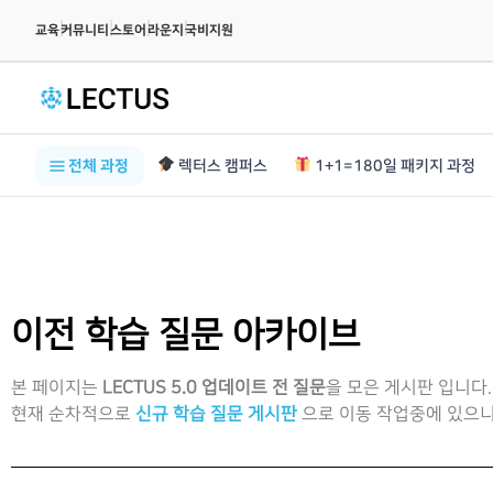
|
|
|
|
교육
커뮤니티
스토어
라운지
국비지원
전체 과정
렉터스 캠퍼스
1+1=180일 패키지 과정
이전 학습 질문 아카이브
본 페이지는
LECTUS 5.0 업데이트 전 질문
을 모은 게시판 입니다.
현재 순차적으로
신규 학습 질문 게시판
으로 이동 작업중에 있으