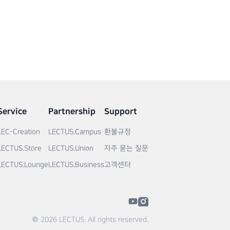
Service
Partnership
Support
LEC-Creation
LECTUS.Campus
환불규정
LECTUS.Store
LECTUS.Union
자주 묻는 질문
LECTUS.Lounge
LECTUS.Business
고객센터
© 2026 LECTUS. All rights reserved.