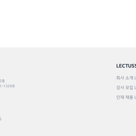
LECTUS
회사 소개
 2층
포–1329호
강사 모집
인재 채용
S