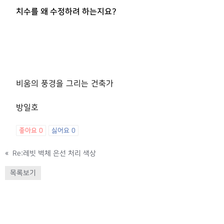
치수를 왜 수정하려 하는지요?
비움의 풍경을 그리는 건축가
방일호
좋아요
0
싫어요
0
«
Re:레빗 벽체 은선 처리 색상
목록보기