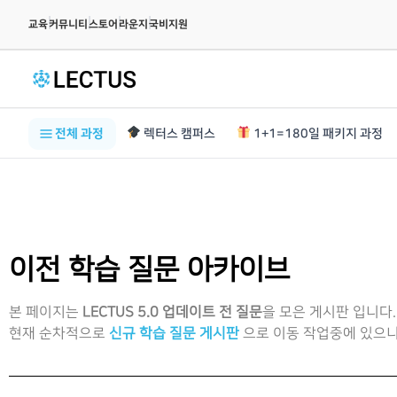
|
|
|
|
교육
커뮤니티
스토어
라운지
국비지원
전체 과정
렉터스 캠퍼스
1+1=180일 패키지 과정
이전 학습 질문 아카이브
본 페이지는
LECTUS 5.0 업데이트 전 질문
을 모은 게시판 입니다.
현재 순차적으로
신규 학습 질문 게시판
으로 이동 작업중에 있으