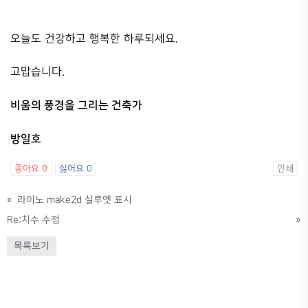
오늘도 건강하고 행복한 하루되세요.
고맙습니다.
비움의 풍경을 그리는 건축가
방일호
좋아요
0
싫어요
0
인쇄
«
라이노 make2d 실루엣 표시
Re:치수 수정
»
목록보기