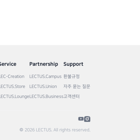
Service
Partnership
Support
LEC-Creation
LECTUS.Campus
환불규정
LECTUS.Store
LECTUS.Union
자주 묻는 질문
LECTUS.Lounge
LECTUS.Business
고객센터
© 2026 LECTUS. All rights reserved.