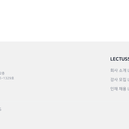
LECTUS
회사 소개
 2층
포–1329호
강사 모집
인재 채용
S