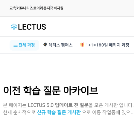
|
|
|
|
교육
커뮤니티
스토어
라운지
국비지원
전체 과정
렉터스 캠퍼스
1+1=180일 패키지 과정
이전 학습 질문 아카이브
본 페이지는
LECTUS 5.0 업데이트 전 질문
을 모은 게시판 입니다.
현재 순차적으로
신규 학습 질문 게시판
으로 이동 작업중에 있으