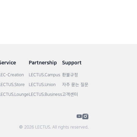
Service
Partnership
Support
LEC-Creation
LECTUS.Campus
환불규정
LECTUS.Store
LECTUS.Union
자주 묻는 질문
LECTUS.Lounge
LECTUS.Business
고객센터
© 2026 LECTUS. All rights reserved.