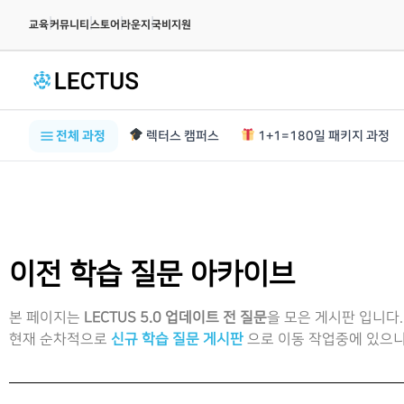
|
|
|
|
교육
커뮤니티
스토어
라운지
국비지원
전체 과정
렉터스 캠퍼스
1+1=180일 패키지 과정
이전 학습 질문 아카이브
본 페이지는
LECTUS 5.0 업데이트 전 질문
을 모은 게시판 입니다.
현재 순차적으로
신규 학습 질문 게시판
으로 이동 작업중에 있으