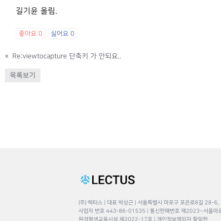
길기윤 올림.
좋아요
0
싫어요
0
«
Re:viewtocapture 단축키 가 안되요..
목록보기
(주) 렉터스 | 대표 박상근 | 서울특별시 마포구 포은로8길 28-6,
사업자 번호 443-86-01535 | 통신판매번호 제2023–서울마
원격평생교육시설 제2022-17호 | 개인정보책임자 황일현