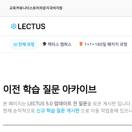
|
|
|
|
교육
커뮤니티
스토어
라운지
국비지원
전체 과정
렉터스 캠퍼스
1+1=180일 패키지 과정
이전 학습 질문 아카이브
본 페이지는
LECTUS 5.0 업데이트 전 질문
을 모은 게시판 입니다.
현재 순차적으로
신규 학습 질문 게시판
으로 이동 작업중에 있으