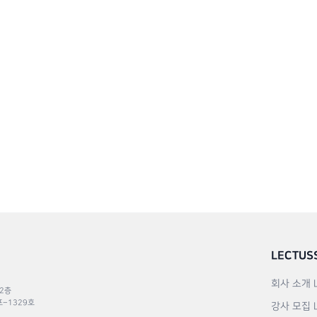
LECTUS
회사 소개
 2층
포–1329호
강사 모집