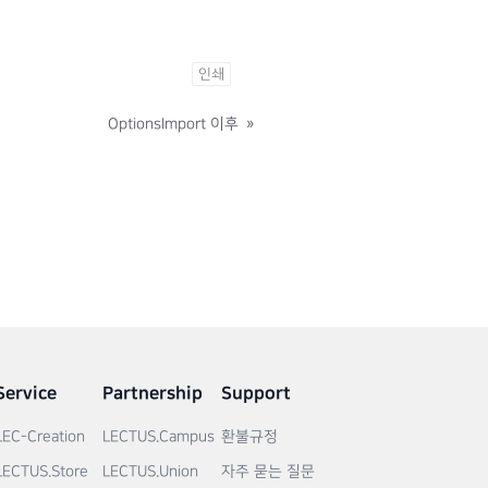
인쇄
OptionsImport 이후
»
Service
Partnership
Support
LEC-Creation
LECTUS.Campus
환불규정
LECTUS.Store
LECTUS.Union
자주 묻는 질문