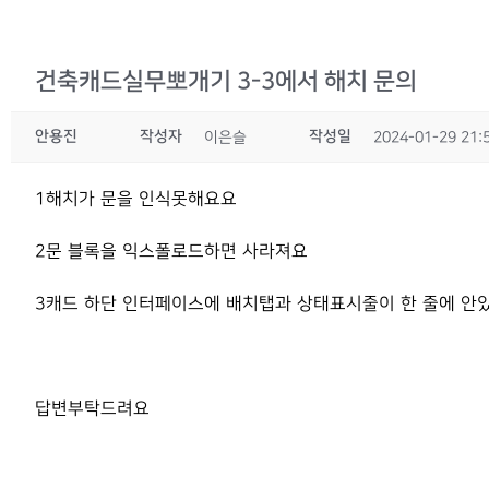
건축캐드실무뽀개기 3-3에서 해치 문의
안용진
작성자
작성일
이은슬
2024-01-29 21:
1해치가 문을 인식못해요요
2문 블록을 익스폴로드하면 사라져요
3캐드 하단 인터페이스에 배치탭과 상태표시줄이 한 줄에 안
답변부탁드려요