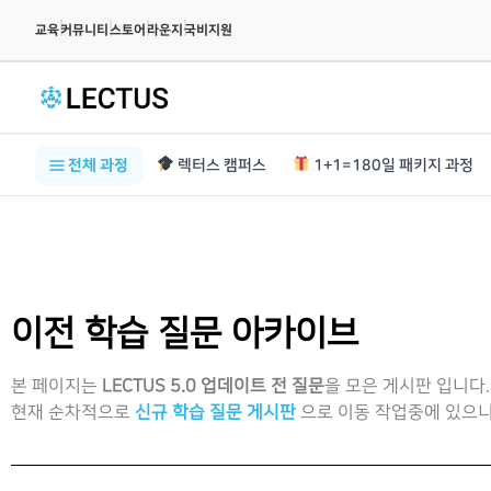
|
|
|
|
교육
커뮤니티
스토어
라운지
국비지원
전체 과정
렉터스 캠퍼스
1+1=180일 패키지 과정
이전 학습 질문 아카이브
본 페이지는
LECTUS 5.0 업데이트 전 질문
을 모은 게시판 입니다.
현재 순차적으로
신규 학습 질문 게시판
으로 이동 작업중에 있으