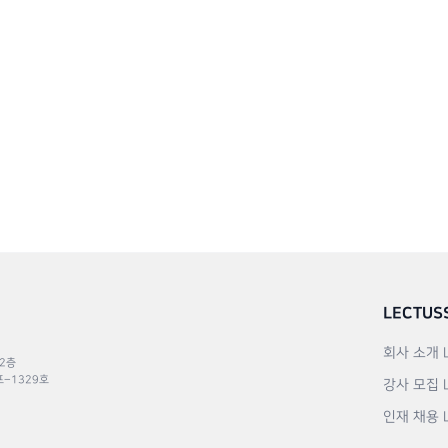
LECTUS
회사 소개
 2층
포–1329호
강사 모집
인재 채용