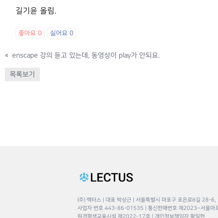
길기윤 올림.
좋아요
0
싫어요
0
«
enscape 강의 듣고 있는데, 동영상이 play가 안되요.
목록보기
(주) 렉터스 | 대표 박상근 | 서울특별시 마포구 포은로8길 28-6,
사업자 번호 443-86-01535 | 통신판매번호 제2023–서울마
원격평생교육시설 제2022-17호 | 개인정보책임자 황일현