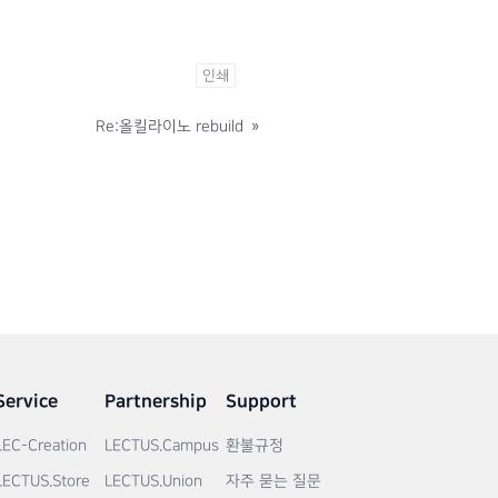
인쇄
Re:올킬라이노 rebuild
»
Service
Partnership
Support
LEC-Creation
LECTUS.Campus
환불규정
LECTUS.Store
LECTUS.Union
자주 묻는 질문