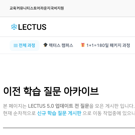
|
|
|
|
교육
커뮤니티
스토어
라운지
국비지원
전체 과정
렉터스 캠퍼스
1+1=180일 패키지 과정
이전 학습 질문 아카이브
본 페이지는
LECTUS 5.0 업데이트 전 질문
을 모은 게시판 입니다.
현재 순차적으로
신규 학습 질문 게시판
으로 이동 작업중에 있으