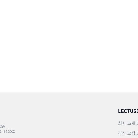
LECTUS
회사 소개
 2층
포–1329호
강사 모집