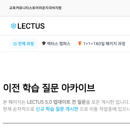
|
|
|
|
교육
커뮤니티
스토어
라운지
국비지원
전체 과정
렉터스 캠퍼스
1+1=180일 패키지 과정
이전 학습 질문 아카이브
본 페이지는
LECTUS 5.0 업데이트 전 질문
을 모은 게시판 입니다.
현재 순차적으로
신규 학습 질문 게시판
으로 이동 작업중에 있으