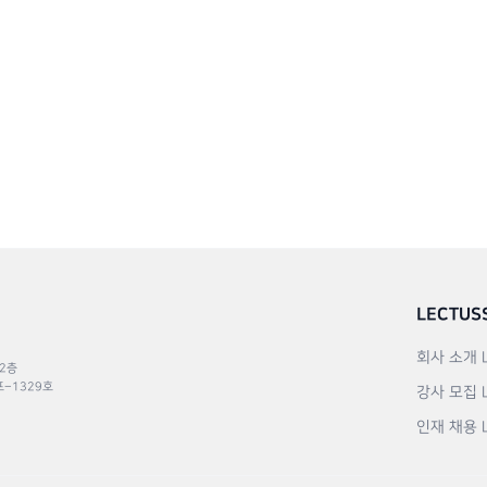
LECTUS
회사 소개
 2층
포–1329호
강사 모집
인재 채용