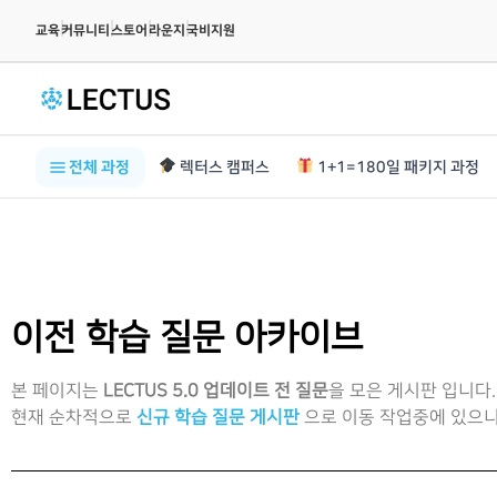
|
|
|
|
교육
커뮤니티
스토어
라운지
국비지원
전체 과정
렉터스 캠퍼스
1+1=180일 패키지 과정
이전 학습 질문 아카이브
본 페이지는
LECTUS 5.0 업데이트 전 질문
을 모은 게시판 입니다.
현재 순차적으로
신규 학습 질문 게시판
으로 이동 작업중에 있으