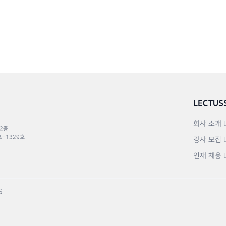
LECTUS
회사 소개
 2층
포–1329호
강사 모집
인재 채용
S