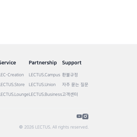
Service
Partnership
Support
LEC-Creation
LECTUS.Campus
환불규정
LECTUS.Store
LECTUS.Union
자주 묻는 질문
LECTUS.Lounge
LECTUS.Business
고객센터
© 2026 LECTUS. All rights reserved.