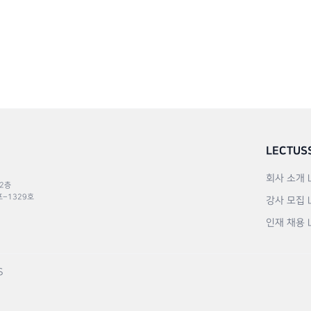
LECTUS
회사 소개
 2층
포–1329호
강사 모집
인재 채용
S