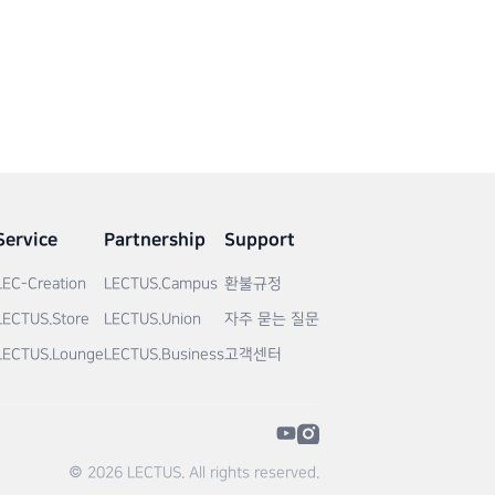
Service
Partnership
Support
LEC-Creation
LECTUS.Campus
환불규정
LECTUS.Store
LECTUS.Union
자주 묻는 질문
LECTUS.Lounge
LECTUS.Business
고객센터
© 2026 LECTUS. All rights reserved.