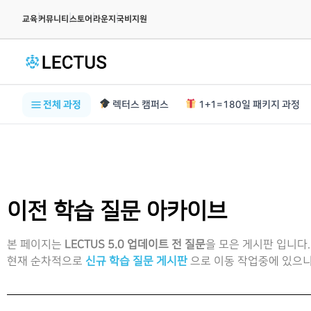
|
|
|
|
교육
커뮤니티
스토어
라운지
국비지원
전체 과정
렉터스 캠퍼스
1+1=180일 패키지 과정
이전 학습 질문 아카이브
본 페이지는
LECTUS 5.0 업데이트 전 질문
을 모은 게시판 입니다.
현재 순차적으로
신규 학습 질문 게시판
으로 이동 작업중에 있으