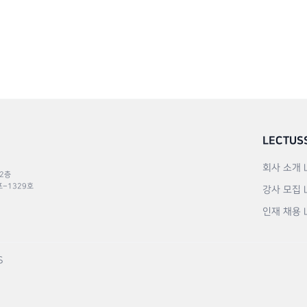
LECTUS
회사 소개
 2층
포–1329호
강사 모집
인재 채용
S