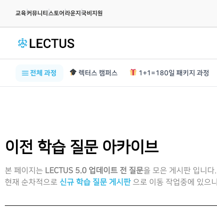
|
|
|
|
교육
커뮤니티
스토어
라운지
국비지원
전체 과정
렉터스 캠퍼스
1+1=180일 패키지 과정
이전 학습 질문 아카이브
본 페이지는
LECTUS 5.0 업데이트 전 질문
을 모은 게시판 입니다.
현재 순차적으로
신규 학습 질문 게시판
으로 이동 작업중에 있으