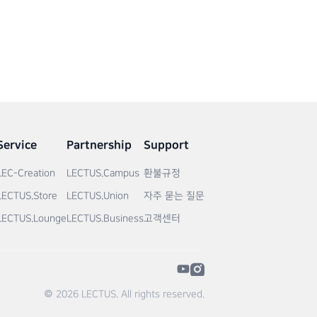
Service
Partnership
Support
LEC-Creation
LECTUS.Campus
환불규정
LECTUS.Store
LECTUS.Union
자주 묻는 질문
LECTUS.Lounge
LECTUS.Business
고객센터
© 2026 LECTUS. All rights reserved.