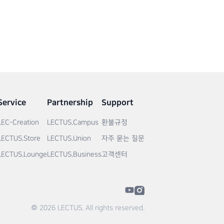
Service
Partnership
Support
LEC-Creation
LECTUS.Campus
환불규정
LECTUS.Store
LECTUS.Union
자주 묻는 질문
LECTUS.Lounge
LECTUS.Business
고객센터
© 2026 LECTUS. All rights reserved.