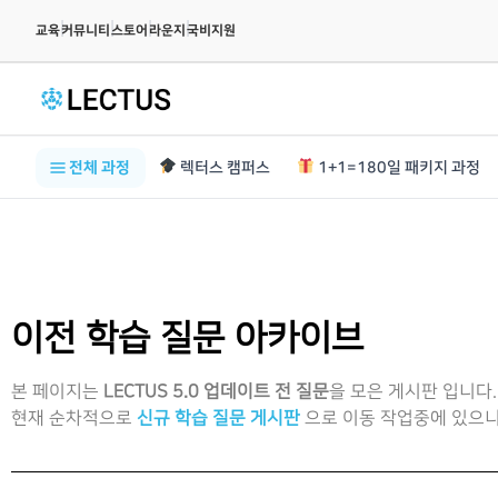
|
|
|
|
교육
커뮤니티
스토어
라운지
국비지원
전체 과정
렉터스 캠퍼스
1+1=180일 패키지 과정
이전 학습 질문 아카이브
본 페이지는
LECTUS 5.0 업데이트 전 질문
을 모은 게시판 입니다.
현재 순차적으로
신규 학습 질문 게시판
으로 이동 작업중에 있으