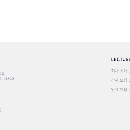
LECTUS
회사 소개
 2층
포–1329호
강사 모집
인재 채용
S