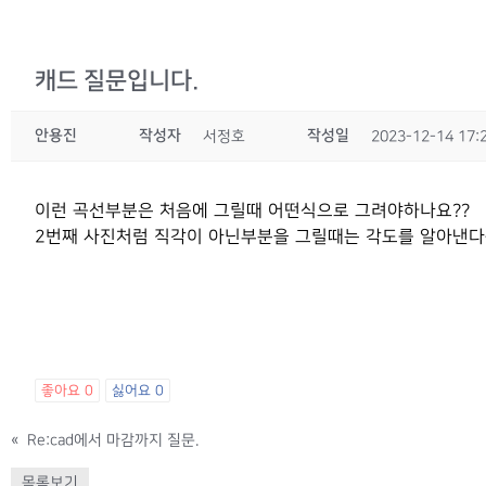
캐드 질문입니다.
안용진
작성자
작성일
서정호
2023-12-14 17:
이런 곡선부분은 처음에 그릴때 어떤식으로 그려야하나요??
2번째 사진처럼 직각이 아닌부분을 그릴때는 각도를 알아낸다
좋아요
0
싫어요
0
«
Re:cad에서 마감까지 질문.
목록보기