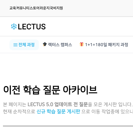
|
|
|
|
교육
커뮤니티
스토어
라운지
국비지원
전체 과정
렉터스 캠퍼스
1+1=180일 패키지 과정
이전 학습 질문 아카이브
본 페이지는
LECTUS 5.0 업데이트 전 질문
을 모은 게시판 입니다.
현재 순차적으로
신규 학습 질문 게시판
으로 이동 작업중에 있으