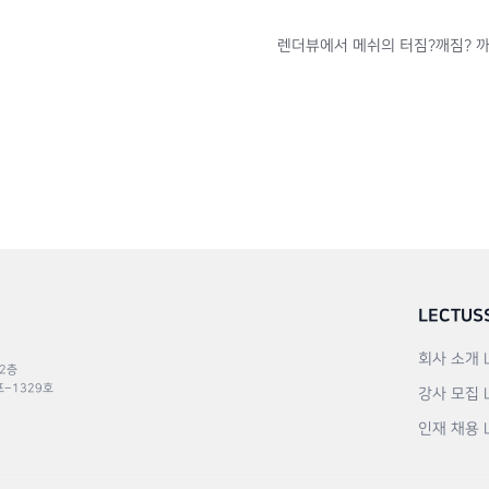
렌더뷰에서 메쉬의 터짐?깨짐? 까
LECTUS
회사 소개
 2층
포–1329호
강사 모집
인재 채용