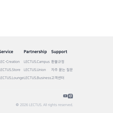
Service
Partnership
Support
LEC-Creation
LECTUS.Campus
환불규정
LECTUS.Store
LECTUS.Union
자주 묻는 질문
LECTUS.Lounge
LECTUS.Business
고객센터
© 2026 LECTUS. All rights reserved.