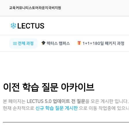
|
|
|
|
교육
커뮤니티
스토어
라운지
국비지원
전체 과정
렉터스 캠퍼스
1+1=180일 패키지 과정
이전 학습 질문 아카이브
본 페이지는
LECTUS 5.0 업데이트 전 질문
을 모은 게시판 입니다.
현재 순차적으로
신규 학습 질문 게시판
으로 이동 작업중에 있으