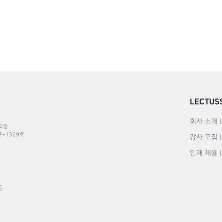
LECTUS
회사 소개
 2층
포–1329호
강사 모집
인재 채용
S