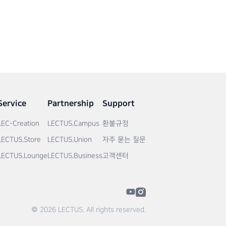
Service
Partnership
Support
LEC-Creation
LECTUS.Campus
환불규정
LECTUS.Store
LECTUS.Union
자주 묻는 질문
LECTUS.Lounge
LECTUS.Business
고객센터
© 2026 LECTUS. All rights reserved.