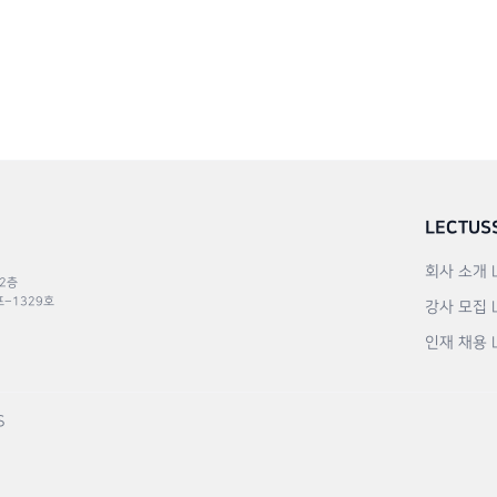
LECTUS
회사 소개
 2층
포–1329호
강사 모집
인재 채용
S