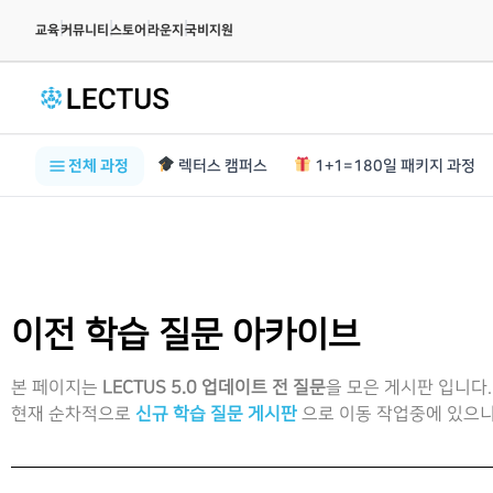
|
|
|
|
교육
커뮤니티
스토어
라운지
국비지원
전체 과정
렉터스 캠퍼스
1+1=180일 패키지 과정
이전 학습 질문 아카이브
본 페이지는
LECTUS 5.0 업데이트 전 질문
을 모은 게시판 입니다.
현재 순차적으로
신규 학습 질문 게시판
으로 이동 작업중에 있으