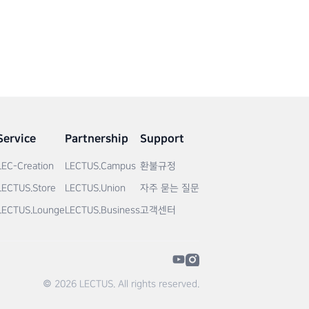
Service
Partnership
Support
LEC-Creation
LECTUS.Campus
환불규정
LECTUS.Store
LECTUS.Union
자주 묻는 질문
LECTUS.Lounge
LECTUS.Business
고객센터
© 2026 LECTUS. All rights reserved.