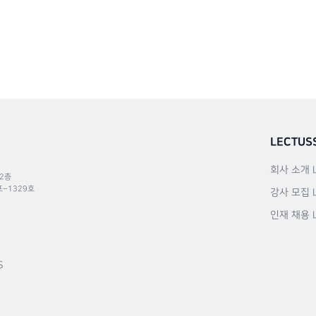
LECTUS
회사 소개
 2층
포–1329호
강사 모집
인재 채용
S