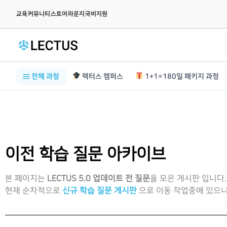
|
|
|
|
교육
커뮤니티
스토어
라운지
국비지원
전체 과정
렉터스 캠퍼스
1+1=180일 패키지 과정
이전 학습 질문 아카이브
본 페이지는
LECTUS 5.0 업데이트 전 질문
을 모은 게시판 입니다.
현재 순차적으로
신규 학습 질문 게시판
으로 이동 작업중에 있으