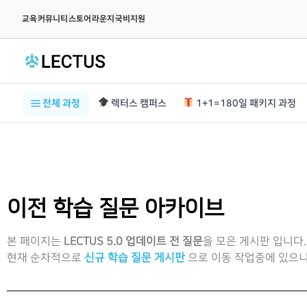
|
|
|
|
교육
커뮤니티
스토어
라운지
국비지원
전체 과정
렉터스 캠퍼스
1+1=180일 패키지 과정
이전 학습 질문 아카이브
본 페이지는
LECTUS 5.0 업데이트 전 질문
을 모은 게시판 입니다.
현재 순차적으로
신규 학습 질문 게시판
으로 이동 작업중에 있으