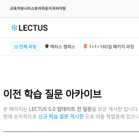
|
|
|
|
교육
커뮤니티
스토어
라운지
국비지원
전체 과정
렉터스 캠퍼스
1+1=180일 패키지 과정
이전 학습 질문 아카이브
본 페이지는
LECTUS 5.0 업데이트 전 질문
을 모은 게시판 입니다.
현재 순차적으로
신규 학습 질문 게시판
으로 이동 작업중에 있으