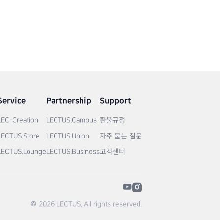
Service
Partnership
Support
LEC-Creation
LECTUS.Campus
환불규정
LECTUS.Store
LECTUS.Union
자주 묻는 질문
LECTUS.Lounge
LECTUS.Business
고객센터
© 2026 LECTUS. All rights reserved.