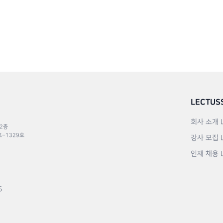
LECTUS
회사 소개
 2층
포–1329호
강사 모집
인재 채용
S