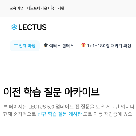
|
|
|
|
교육
커뮤니티
스토어
라운지
국비지원
전체 과정
렉터스 캠퍼스
1+1=180일 패키지 과정
이전 학습 질문 아카이브
본 페이지는
LECTUS 5.0 업데이트 전 질문
을 모은 게시판 입니다.
현재 순차적으로
신규 학습 질문 게시판
으로 이동 작업중에 있으