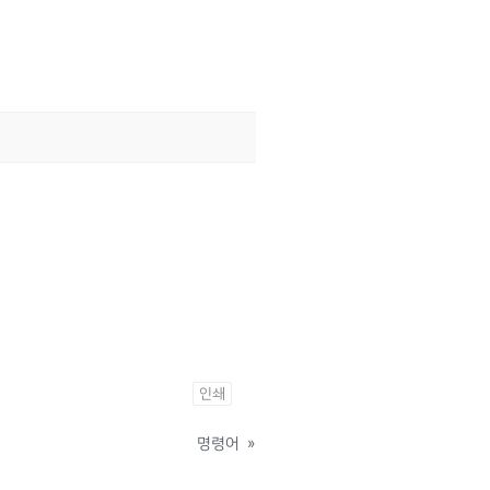
인쇄
명령어
»